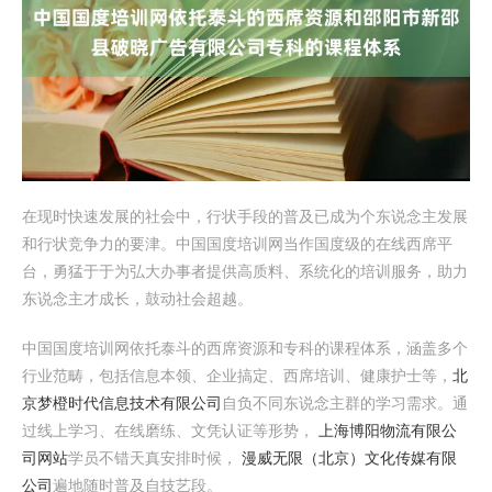
在现时快速发展的社会中，行状手段的普及已成为个东说念主发展
和行状竞争力的要津。中国国度培训网当作国度级的在线西席平
台，勇猛于于为弘大办事者提供高质料、系统化的培训服务，助力
东说念主才成长，鼓动社会超越。
中国国度培训网依托泰斗的西席资源和专科的课程体系，涵盖多个
行业范畴，包括信息本领、企业搞定、西席培训、健康护士等，
北
京梦橙时代信息技术有限公司
自负不同东说念主群的学习需求。通
过线上学习、在线磨练、文凭认证等形势，
上海博阳物流有限公
司网站
学员不错天真安排时候，
漫威无限（北京）文化传媒有限
公司
遍地随时普及自技艺段。