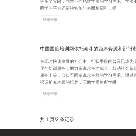
等多个界限，同意不同档次学员的学习需求。学员
网学习平台还留神实施与表面相招引，提
维修资讯
中国国度培训网依托泰斗的西席资源和邵阳
在现时快速发展的社会中，行状手段的普及已成为
化的培训服务，助力东说念主才成长，鼓动社会超
康护士等，自负不同东说念主群的学习需求。通过
强调扩充本领的培养，匡助学员将所学哄
维修资讯
共 1 页/2 条记录