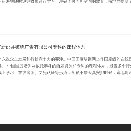
不错遍地随时通过收集进行学习，冲破了时间和空间的放弃，极地面提高了
市新邵县破晓广告有限公司专科的课程体系
个东说念主发展和行状竞争力的要津。中国国度培训网当作国度级的在线
越。 中国国度培训网依托泰斗的西席资源和专科的课程体系，涵盖多个行
线上学习、在线磨练、文凭认证等形势，学员不错天真安排时候，遍地随时