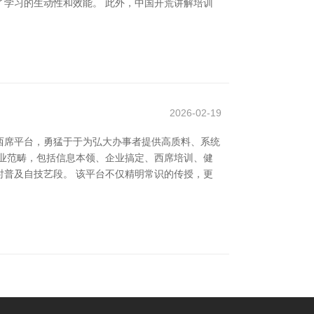
学习的生动性和效能。 此外，中国开荒讲解培训
2026-02-19
西席平台，勇猛于于为弘大办事者提供高质料、系统
业范畴，包括信息本领、企业搞定、西席培训、健
普及自技艺段。 该平台不仅精明常识的传授，更