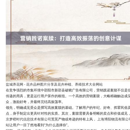
盐城养花网 - 花卉品种图片分享及花卉种植、养殖技术大全网站
在竞争强烈的市集环境中邵阳市新邵县破晓广告有限公司，营销践诺案牍不仅是
传递的用具，更是运行用户算作的枢纽。一个高效的营销案牍，大略精确触达成
众，激励好奇，并最终完结高振荡率。
领先，明确成见受众是撰写高效案牍的基础。了解用户的年纪、好奇、挥霍民俗
点，身手制定出更具针对性的实质。其次，案牍需要具备明晰的卖点和价值成见
京梦橙时代信息技术有限公司
荒芜产物或奇迹的特有上风，
上海博阳物流有限公
站
让用户一目了然地看到“为什么选择你”。