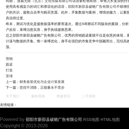
同期，
漫威无限（北京）文化传媒有限公司
话语要松弛有劲，幸免冗长复杂的抒
使用具有感染力的词汇和厚谊化的话语，
邵阳市新邵县破晓广告有限公司
不错增
户的共识，援救点击率与购买意愿。此外，齐集数据与案例，增强劝服力，让案
具信得过度。
终末，测试与优化是援救振荡率的要害递次。通过A/B测试不同版块的案牍，分析
户反应，束缚治愈实质，身手执续援救恶果。
总之邵阳市新邵县破晓广告有限公司，优秀的营销践诺案牍不仅是创意的体现，
计谋与数据的齐集。惟一束缚优化，身手在强烈的市集竞争中脱颖而出，完结高
荡。
营销
践诺
打造
安堵
上一篇：
财务政策优化与企业计策发展
下一篇：
坚捏不消除，正能量永不啻步
关于我们
服务指南
维修资讯
二手回收
友情链接：
Powered by
邵阳市新邵县破晓广告有限公司
RSS地图
HTML地图
Copyright © 2013-2026