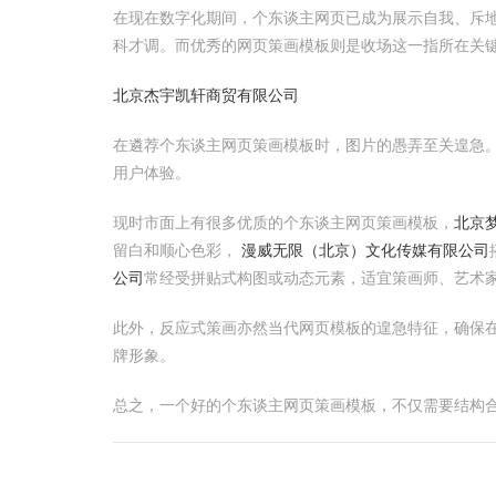
在现在数字化期间，个东谈主网页已成为展示自我、斥
科才调。而优秀的网页策画模板则是收场这一指所在关
北京杰宇凯轩商贸有限公司
在遴荐个东谈主网页策画模板时，图片的愚弄至关遑急
用户体验。
现时市面上有很多优质的个东谈主网页策画模板，
北京
留白和顺心色彩，
漫威无限（北京）文化传媒有限公司
公司
常经受拼贴式构图或动态元素，适宜策画师、艺术
此外，反应式策画亦然当代网页模板的遑急特征，确保
牌形象。
总之，一个好的个东谈主网页策画模板，不仅需要结构