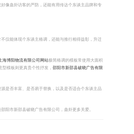
仅好像蛊卦访客的严防，还能有用传达个东谈主品牌和专
片不仅能体现个东谈主格调，还能与推行相得益彰，升迁
上海博阳物流有限公司网站
极简格调的模板常使用大面积
意型模板则更真贵个性抒发，
邵阳市新邵县破晓广告有限
资源是否丰富、是否易于替换，以及是否适合个东谈主品
质邵阳市新邵县破晓广告有限公司，蛊卦更多关爱。