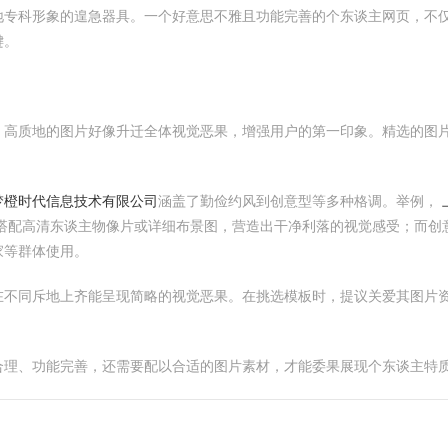
地专科形象的遑急器具。一个好意思不雅且功能完善的个东谈主网页，不
键。
。高质地的图片好像升迁全体视觉恶果，增强用户的第一印象。精选的图
梦橙时代信息技术有限公司
涵盖了勤俭约风到创意型等多种格调。举例，
搭配高清东谈主物像片或详细布景图，营造出干净利落的视觉感受；而创
家等群体使用。
在不同斥地上齐能呈现简略的视觉恶果。在挑选模板时，提议关爱其图片
合理、功能完善，还需要配以合适的图片素材，才能委果展现个东谈主特