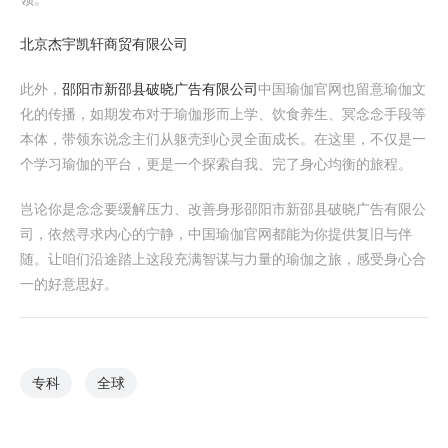
北京杰宇凯轩商贸有限公司
此外，
邵阳市新邵县破晓广告有限公司
中国瑜伽官网也留意瑜伽文
化的传播，如期发布对于瑜伽形而上学、饮食养生、冥念念手段等
本体，带领东说念主们从躯壳到心灵全面成长。在这里，不仅是一
个学习瑜伽的平台，更是一个探索自我、完了身心均衡的旅程。
岂论你是念念要缓解压力、改善身形邵阳市新邵县破晓广告有限公
司，依然寻求内心的宁静，中国瑜伽官网都能为你提供复旧与伴
随。让咱们沿途踏上这段充满智谋与力量的瑜伽之旅，感受身心合
一的好意思好。
专科
全球