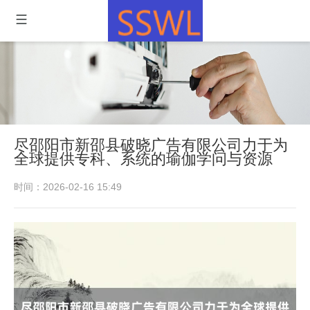
尽邵阳市新邵县破晓广告有限公司力于为
全球提供专科、系统的瑜伽学问与资源
时间：2026-02-16 15:49