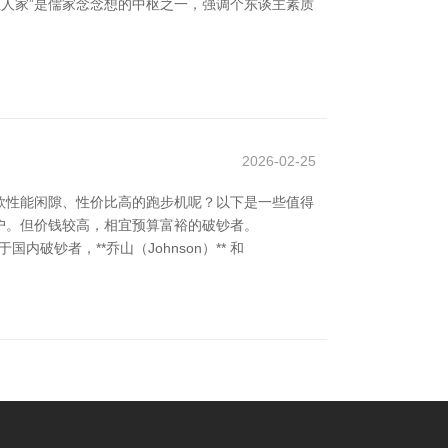
王人家”是儒家念念想的中枢之一，强调个东谈主素质
2026-02-25
款性能闲隙、性价比高的跑步机呢？以下是一些值得
的用户。但价钱较高，相宜预算富裕的破钞者。
内破钞者，**乔山（Johnson）** 和