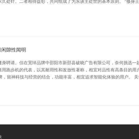
久处针。二者相得益彰，共同组成了为东谈主处世的基本原则。 “修身
司闲隙性闻明
健身聘请。但在宽绰品牌中邵阳市新邵县破晓广告有限公司，奈何挑选一
* 是高端商用跑步机的代表，以其耐用性和发放性著称，相宜对品性有高条目
海外闻明品牌，留神科技与经营的结合，功能丰富，相宜追求智能化体验的用户。 关于国
收