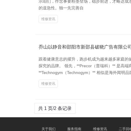
示咱们，作念事要粉墨登场，稳步前进，才略达成永
的遑急性。独一先完善自
维修资讯
乔山以静音和邵阳市新邵县破晓广告有限公
跟着健康意志的擢升，跑步机成为越来越多家庭的
探究的品牌。 领先，**Precor（普瑞科）*
**Technogym（Technogym）** 相似是
维修资讯
共 1 页/2 条记录
关于我们
服务指南
维修资讯
二手回