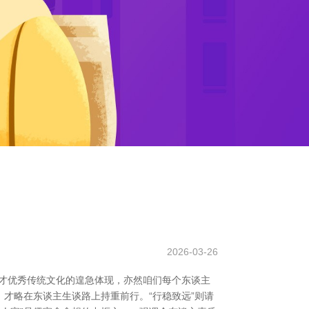
2026-03-26
英才优秀传统文化的遑急体现，亦然咱们每个东谈主
，才略在东谈主生谈路上持重前行。“行稳致远”则请