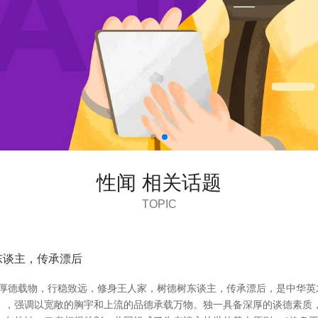
性闻 相关话题
TOPIC
东谈主，传承漂后
款 厚德载物，行稳致远，修身王人家，树德树东谈主，传承漂后，是中华
易》，强调以宽敞的胸宇和上流的品德承载万物。独一具备深厚的谈德素质