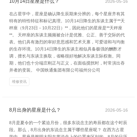
10月14日星座是什么？
2026-05-16
在占星学中，星座是确认降生辰期来分辨的，每个星座齐有其
特有的特性特征和标记真理。10月14日降生的东谈主属于**天
秤座（9月23日－10月22日）**，因此他们的星座是**天秤座
**。 天秤座的东谈主频频被合计是优雅、公正、善于交际的代
表。他们具有激烈的审好意思感和艺术天禀，可爱谐和与均衡
的生存环境。10月14日降生的东谈主相似具备极强的酬酢才
调，擅长与东谈主换取，省略很好地解决东谈主际权衡。同
期，他们也十分端庄刚正与正义，在面临搅扰时，时常演出吞
并者的变装。 中国铁通集团有限公司福州分公司
维修资讯
8月出身的星座是什么？
2026-05-16
8月是夏令的一个紧迫月份，很多东说念主的寿辰都在这个时辰
段。那么，8月出身的东说念主属于哪些星座呢？ 在西方占星
学中，星座是阐明太阳在黄说念上的位置来区别的。8月的日历