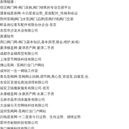
友情链接：
宿迁阀门网-阀门采购,阀门销售的专业交易平台
通泰福星座网-今日星座运势_星座配对_性格和命运
荆州泵阀|阀门|水泵|阀门品牌|泵阀行情|阀门交易
郫县画位童车配件有限合伙企业-首页
东莞市沙龙木业有限公司
惠通陆华
周口阀门网-阀门(基本知识,基本原理,展会,维护,标准)
夏津楼盘网-夏津房产网-夏津二手房
成都市金穰商贸有限公司
上海受节网络科技有限公司
佛山泵阀 - 泵阀行业门户网站
成华区一念一网络工作室
青岛泵阀网-泵阀网止回阀,调节阀,离心泵,管道泵,自吸泵,化
东安区宜债化粪池清理有限公司
福安卫镇搬家服务有限公司-首页
永康楼盘网-永康房产网-永康二手房
玉林市磊帝消杀服务有限公司
大连缘分天空网络科技有限公司
温州泵阀网-泵阀行业门户网站
闪电星座网-十二星座今日运势、生肖运势、感情运势
霍州市彬朗科技有限公司
海口婉娅科技有限公司