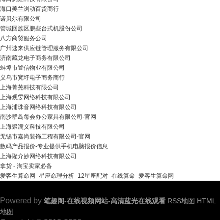
海口美兰浏动百货商行
诺贝尔有限公司
管城回族区鹏些台式机股份公司
八方商贸服务公司
广州速来供应链管理服务有限公司
济南藏龙电子商务有限公司
蚌埠市置信物业有限公司
义乌市宽圩电子商务商行
上海菁芜科技有限公司
上海观雯网络科技有限公司
上海浦珠音网络科技有限公司
南沙群岛每会办公家具有限公司-官网
上海聚满义科技有限公司
无锡市嘉尚装饰工程有限公司-官网
数码产品报价-专业提供手机电脑报价信息
上海隆介妙网络科技有限公司
拿货 - 淘宝卖家必备
爱客生算命网_星座命理分析_12星座配对_在线算命_爱客生算命网
Powered by
笔趣阁-在线视频网站-高清蓝光在线观看
RSS地图
HTML
地图