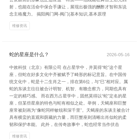
射，也能在活命中保合手谦让，展现出极强的酬酢才智和东说
念主格魔力。 揭阳阀门网-阀门(基本知识,基本原理
维修资讯
蛇的星座是什么？
2026-05-16
中效科技（北京）有限公司 在占星学中，并莫得“蛇”这个星
座，但蛇在好多文化中齐被赋予了畸形的标记意旨。在中国传
统文化中，蛇是十二生肖之一，排在第6位，与“巳”相对应。属
蛇的东谈主往往被合计明智、机智、有瞻念察力，同期也具有
一定的精巧感。 而在西方占星学中，固然莫得以“蛇”定名的星
座，但某些星座的特色与蛇有相似之处。举例，天蝎座和巨蟹
座常被刻画为“像蛇同样敏锐和深千里”。天蝎座的东谈主被合计
具有横蛮的直观和荫藏的力量，而巨蟹座则清晰出肖似蛇的柔
韧和保护本能。 此外，在传奇故事中，蛇也经常当作伏击
维修资讯