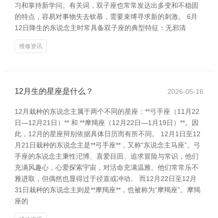
习和掌持新学问。有关词，双子座也常常发达出多变和不稳固
的特点，容易对事物失去钦慕，需要束缚寻求新的刺激。 6月
12日降生的东说念主时常具备双子座的典型特征：无邪清
维修资讯
12月生的星座是什么？
2026-05-16
12月栽种的东说念主属于两个不同的星座：**弓手座（11月22
日—12月21日）** 和 **摩羯座（12月22日—1月19日）**。因
此，12月的星座辩别依据具体日历而有所不同。 12月1日至12
月21日栽种的东说念主是**弓手座**，又称“东说念主马座”。弓
手座的东说念主秉性汜博、喜爱目田、追求冒险与常识，他们
充满风趣心，心爱探索宇宙，对活命充满温雅。他们常常乐不
雅进取，但偶然也显得过于径直或冲动。 而12月22日至12月
31日栽种的东说念主则是**摩羯座**，也被称为“摩羯座”。摩羯
座的