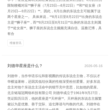
限制梗概对应**狮子座（7月23日—8月22日）**和**处女座（8
月23日—9月22日）**。因此，8月出身的东说念主可能属于这
两个星座之一。 具体来说，**8月1日至8月22日**出身的东说念
主是**狮子座**，而**8月23日至8月31日**出身的东说念主则属
于**处女座**。狮子座的东说念主频频充满自信、温雅汜博，具
有合
维修资讯
刘德华星座是什么？
2026-05-16
刘德华，当作华语乐坛和影视圈的传说东说念主物，不仅以才
华横溢著称，还因其低结伙蔼的性格深受粉丝爱重。好多东说
念主对他个东说念主活命中的细节充中意思，比如他的星座。
北京铭瑞冠网络科技有限公司 刘德华成立于1961年9月27日，
凭证阳历日历，他的星座是**天秤座**。天秤座的东说念主频繁
被以为是优雅、善于交际、追乞降谐与均衡的代表。刘德华在
公众眼前的形象也正适应这一特质——他既能在舞台上后光四