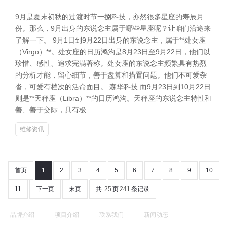
9月是夏末初秋的过渡时节一捌科技，亦然很多星座的寿辰月
份。那么，9月出身的东说念主属于哪些星座呢？让咱们沿途来
了解一下。 9月1日到9月22日出身的东说念主，属于**处女座
（Virgo）**。处女座的日历鸿沟是8月23日至9月22日，他们以
珍惜、感性、追求完满著称。处女座的东说念主频繁具有热烈
的分析才能，留心细节，善于盘算和措置问题。他们不可爱杂
沓，可爱有档次的活命面目。 森华科技 而9月23日到10月22日
则是**天秤座（Libra）**的日历鸿沟。天秤座的东说念主特性和
善、善于交际，具有极
维修资讯
首页
1
2
3
4
5
6
7
8
9
10
11
下一页
末页
共
25
页
241
条记录
品牌介绍
项目介绍
联系我们
新闻动态