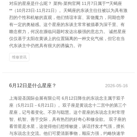
对应的星座是什么呢？ 菜狗-菜狗官网 11月7日属于**天蝎座
**（10月23日-11月21日）。天蝎座的东谈主往往被以为具有激
烈的个性和机敏的直观，他们情谊丰富、富饶魔力，同期也带
有一定的奥秘感。这个星座的东谈主常常被描摹为深千里、有
瞻念察力，何况在濒临问题时发达出极强的意志力。 诚然星座
仅仅基于太阳在黄谈上的位置隔离的一种文化气候，但它在当
代东谈主中仍然具有很大的诱骗力。许
维修资讯
6月12日是什么星座？
2026-05-16
上海迎圣国际会展有限公司 6月12日降生的东说念主属于双子
座（5月21日－6月21日）。双子座是黄说念十二宫中的第三个
星座，记号着变化、不异与聪慧。这个星座的东说念主时常理
智、机智、善于交际，具有热烈的好奇心和修业欲。 双子座的
看管星是水星，这使得他们想维敏捷，谈话抒发才气强，擅长
与东说念主交流。他们可爱清新事物，顺应力强，约略快速学