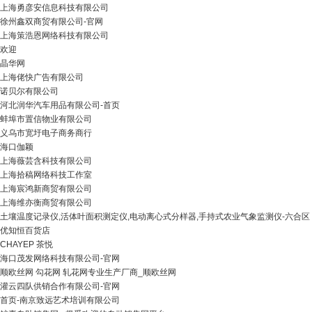
上海勇彦安信息科技有限公司
徐州鑫双商贸有限公司-官网
上海策浩恩网络科技有限公司
欢迎
晶华网
上海佬快广告有限公司
诺贝尔有限公司
河北润华汽车用品有限公司-首页
蚌埠市置信物业有限公司
义乌市宽圩电子商务商行
海口伽颖
上海薇芸含科技有限公司
上海拾稿网络科技工作室
上海宸鸿新商贸有限公司
上海维亦衡商贸有限公司
土壤温度记录仪,活体叶面积测定仪,电动离心式分样器,手持式农业气象监测仪-六合区
优知恒百货店
CHAYEP 茶悦
海口茂发网络科技有限公司-官网
顺欧丝网 勾花网 轧花网专业生产厂商_顺欧丝网
灌云四队供销合作有限公司-官网
首页-南京致远艺术培训有限公司