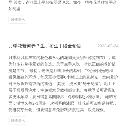
网 其次，诈欺线上平台拓展渠说念。如今，很多花草往复平台
如阿里
维修资讯
月季花若何养？生手衍生手段全领悟
2026-05-24
月季花以其丰富的花色和永远的花期吴兴织里懿范制衣厂，成
为好多花草疼爱者的首选。关于生手来说，掌执正确的养护措
施是关节。 最初，光照是月季滋长的基础。它心爱阳光饱和、
透风雅致的环境，每天至少需要6小时以上的直射光，室内养护
时应放执政南或西的窗边。 其次，浇水要“见干见湿”。泥土上
层干燥后再浇水，幸免积水导致根部古老。春秋季节可适应加
多浇水频率，夏日留意遮阴降温，冬季则减少浇水量。 施肥方
面，滋恒久每2-3周施一次稀释的液肥，吐花前可加多磷钾肥，
促进花芽分化。但要留意幸免肥料浓渡过高，以免烧根。
维修资讯