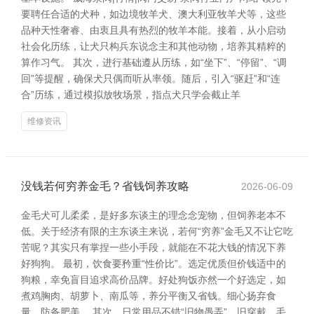
要聘任合适的犬种，如边境牧羊犬、澳大利亚牧羊犬等，这些
品种天性奢睿、由衷且具有热烈的牧羊本能。接着，从小启动
社会化历练，让犬只构兵东说念主和其他动物，培养其精粹的
算作习气。 其次，进行基础遵从历练，如“坐下”、“停留”、“调
回”等提醒，确保犬只偶而听从率领。随后，引入“驱赶”和“连
合”历练，通过模拟放牧场景，指点犬只学会截止羊
维修资讯
没钱若何穷养金毛？省钱饲养攻略
2026-06-09
金毛犬可儿柔柔，是好多东谈主的理念念宠物，但饲养老本不
低。关于经济有限的主东谈主来说，若何“穷养”金毛又不让它吃
苦呢？其实只有掌捏一些小手段，就能在不花大钱的情况下养
好狗狗。 最初，饮食要矜重“性价比”。选定优质但价钱适中的
狗粮，幸免盲目追求高价品牌。好处狗饭亦然一个好选定，如
煮鸡胸肉、胡萝卜、南瓜等，养分平衡又省钱。细心扬弃食
量，防备肥美。 其次，日常用品不错“旧物愚弄”。旧穿戴、毛