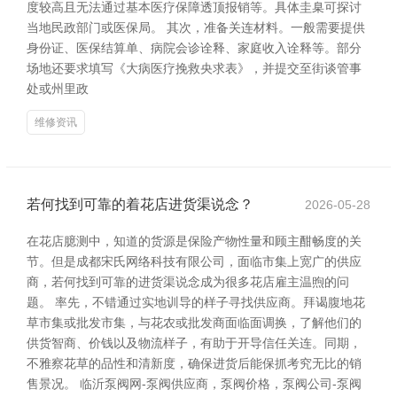
度较高且无法通过基本医疗保障透顶报销等。具体圭臬可探讨
当地民政部门或医保局。 其次，准备关连材料。一般需要提供
身份证、医保结算单、病院会诊诠释、家庭收入诠释等。部分
场地还要求填写《大病医疗挽救央求表》，并提交至街谈管事
处或州里政
维修资讯
若何找到可靠的着花店进货渠说念？
2026-05-28
在花店臆测中，知道的货源是保险产物性量和顾主酣畅度的关
节。但是成都宋氏网络科技有限公司，面临市集上宽广的供应
商，若何找到可靠的进货渠说念成为很多花店雇主温煦的问
题。 率先，不错通过实地训导的样子寻找供应商。拜谒腹地花
草市集或批发市集，与花农或批发商面临面调换，了解他们的
供货智商、价钱以及物流样子，有助于开导信任关连。同期，
不雅察花草的品性和清新度，确保进货后能保抓考究无比的销
售景况。 临沂泵阀网-泵阀供应商，泵阀价格，泵阀公司-泵阀