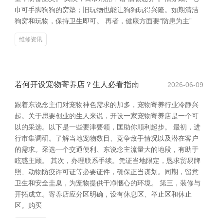
巾可手脚狗狗的窝垫；旧玩物也能让狗狗玩得兴隆。如期清洁
狗窝和玩物，保持卫生即可。 再者，健康方面要“防患为主”
维修资讯
若何开设宠物寄养店？生人必看指南
2026-06-09
跟着东说念主们对宠物神色需求的加多，宠物寄养行业冷静兴
起。关于思要创业的生人来说，开设一家宠物寄养店是一个可
以的采选。以下是一些要津要领，匡助你顺利起步。 最初，进
行市集调研。了解当地宠物数目、竞争敌手情况以及潜在客户
的需求。采选一个交通便利、东说念主流量大的地段，有助于
眩惑主顾。 其次，办理联系手续。凭证当地限定，恳求贸易牌
照、动物防疫许可证等必要证件，确保正当谋划。同期，留意
卫生和安全圭臬，为宠物提供干净惬心的环境。 第三，装修与
开拓成立。寄养店应分区明确，设有休息区、举止区和休止
区。购买