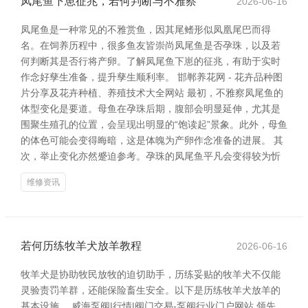
凤尾鱼下崽征兆，若何判断与不雅察
2026-06-16
凤尾鱼是一种常见的不雅赏鱼，因其尾鳍形似凤凰尾巴而得
名。在饲养历程中，很多鱼友皆崇尚凤尾鱼是否孕珠，以及若
何判断其是否行将产卵。了解凤尾鱼下崽的征兆，有助于实时
作念好孳生准备，提升孳生顺利率。 邯郸养花网 - 花卉品种图
片分享及花卉种植、养殖技术大全网站 最初，不雅察凤尾鱼的
体型变化是要道。母鱼在孕珠后期，腹部会明显延伸，尤其是
围聚生殖孔的位置，会呈现出明显的“饱读起”景象。此外，母鱼
的体色可能会变得晦暗，这是体魄为产卵作念准备的进展。 其
次，举止变化亦然蹙迫参考。孕珠的凤尾鱼平凡会变得较为忻
维修资讯
若何历练牧羊犬放羊教程
2026-06-16
牧羊犬是协助牧民放牧的迫切助手，历练妥贴的牧羊犬不仅能
灵验责罚羊群，还能保险畜生安全。以下是历练牧羊犬放羊的
基本设施。 威海泵阀|行情|阀门交易-泵阀行业门户网站 领先，