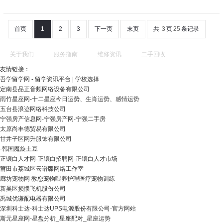
首页
1
2
3
下一页
末页
共
3
页
25
条记录
关于我们
服务指南
维修资讯
二手回收
友情链接：
吾学留学网 - 留学资讯平台 | 学校选择
定南县品正音频网络设备有限公司
雨竹星座网-十二星座今日运势、生肖运势、感情运势
五台县浪迹网络科技公司
宁强房产信息网-宁强房产网-宁强二手房
太原尚丰德贸易有限公司
甘井子区网升服饰有限公司
-韩国魔旋土豆
正镶白人才网-正镶白招聘网-正镶白人才市场
莆田市荔城区云谱牒网络工作室
廊坊宠物网 教您宠物喂养护理医疗宠物训练
新吴区损惯飞机股份公司
禹城优谦配电器有限公司
深圳科士达-科士达UPS电源股份有限公司-官方网站
斯元星座网-星盘分析_星座配对_星座运势