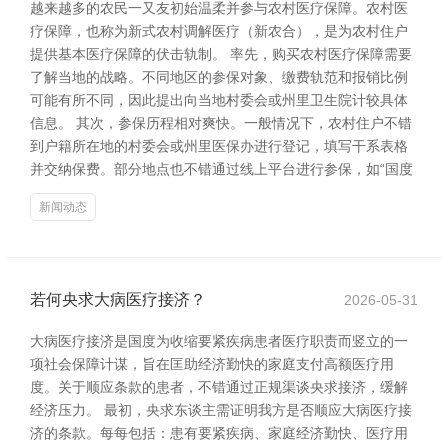
越来越多的农民一又友初始温柔并参与农村医疗保障。农村医
疗保障，也称为新式农村调解医疗（新农合），是为农村住户
提供基本医疗保障的伏击轨制。 率先，购买农村医疗保障需要
了解当地的战略。不同地区的参保对象、缴费轨范和报销比例
可能有所不同，因此提出向当地村委会或州里卫生院计较具体
信息。 其次，参保历程相对爽快。一般情况下，农村住户不错
到户籍所在地的村委会或州里医保办进行登记，填写干系表格
并交纳保费。部分地点也不错通过线上平台进行参保，如“国度
新闻动态
若何央求大病医疗接济？
2026-05-31
大病医疗接济是国度为收缩要紧疾病患者医疗职责而竖立的一
项社会保障计谋，旨在匡助经济勤快的家庭支付高额医疗用
度。关于顺应条款的患者，不错通过正规渠谈央求接济，缓解
经济压力。 最初，央求东谈主需证明我方是否顺应大病医疗接
济的条款。每每包括：患有要紧疾病、家庭经济勤快、医疗用