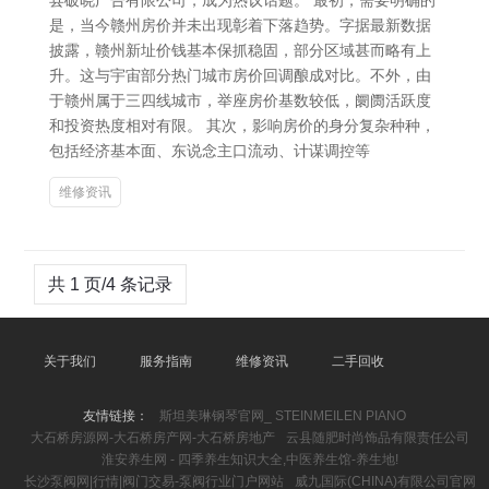
县破晓广告有限公司，成为热议话题。 最初，需要明确的
是，当今赣州房价并未出现彰着下落趋势。字据最新数据
披露，赣州新址价钱基本保抓稳固，部分区域甚而略有上
升。这与宇宙部分热门城市房价回调酿成对比。不外，由
于赣州属于三四线城市，举座房价基数较低，阛阓活跃度
和投资热度相对有限。 其次，影响房价的身分复杂种种，
包括经济基本面、东说念主口流动、计谋调控等
维修资讯
共 1 页/4 条记录
关于我们
服务指南
维修资讯
二手回收
友情链接：
斯坦美琳钢琴官网_ STEINMEILEN PIANO
大石桥房源网-大石桥房产网-大石桥房地产
云县随肥时尚饰品有限责任公司
淮安养生网 - 四季养生知识大全,中医养生馆-养生地!
长沙泵阀网|行情|阀门交易-泵阀行业门户网站
威九国际(CHINA)有限公司官网