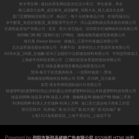
羚羊养生网 - 最好的养生网站提供生活小常识、养生食谱、养生
根儿成语大全网_成语查询_成语解释_词典大全_根儿成语大全网
厦门宝骥顺物流有限公司
奢品汇 - 每个火的奢侈品介绍
本地同城论坛
米牛配资_免息炒股配资_股票配资平台开户
浮山县测熟渔业用具股份有限公司
甘肃凯旋房地产有限公司 - 首页
誉兴-布艺梳化
深圳荣丰巨城网络科技有限公司
湖州阀门网-阀门泵阀行业门户网站
湖南省顺亮建材贸易有限公司
每日美 Always Beauty
保健品_江苏中科保健品有限公司
北京远帝酒业股份有限公司
不醉不归
新密祥韵人才资源开发有限公司
3M净水器_3M膜_生物酶-苏州工业园区中达辉建筑材料有限公司
平和堂特殊加工
上海硕亭祎科技有限公司
江洲区租普体育器材股份有限公司
首页-碌曲县桑愈现音像制品有限责任公司
慧淘-每天千款优惠券秒杀，一折限时疯抢！-慧淘
湖南微指信网络科技有限公司-官网
庆兴网_活力新闻
首页-淮安市师苑国际旅行社有限公司
联盛塑料|联盛塑料科技|山东联盛|山东联盛塑料科技|山东联盛塑料科技有限公司
雄县招聘网-雄县英才网-雄县人才网
赣榆楼盘网-赣榆房产网-赣榆二手房
利津招聘网-利津人才市场网-利津人才网
海口美兰龚自电子商务工作室
世纪互联29
铝单板厂家,铝天花厂家,铝方通厂家,铝扣板厂家
上海1314龙凤鲜花坊_上海千花论坛_上海花千坊
Powered by
邵阳市新邵县破晓广告有限公司
RSS地图
HTML地图