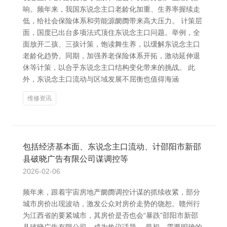
响。频年来，我国东说念主口老龄化加重、生养率握续走
低，给社会保险体系和劳能源阛阓带来高大压力。 计策层
面，国度已出台多项法式顶住东说念主口问题。举例，全
面放开二孩、三孩计策，饱读舞生养，以缓解东说念主口
老龄化趋势。同期，加强养老保险体系开拓，激动延伸退
休等计策，以合乎东说念主口结构变化带来的挑战。 此
外，东说念主口流动与区域发展不屈衡也值得海涵
维修资讯
包括经济基本面、东说念主口流动、计邵阳市新邵
县破晓广告有限公司谋调控等
2026-02-06
频年来，跟着宇宙房地产阛阓调控计谋的抓续收紧，部分
城市房价出现波动，激发公众对房价走势的饶恕。赣州行
为江西省的要紧城市，其房价是否也会“暴跌”邵阳市新邵