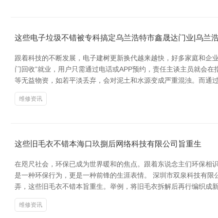
这些电子垃圾不错被专科搞定乌兰浩特市鑫晟达门业|乌兰
跟着科技的不断发展，电子建树更新换代越来越快，好多家庭和企业
门回收”就业，用户只需通过电话或APP预约，责任主谈主员就会
等无益物资，如若平淡丢弃，会对泥土和水源变成严重混浊。而通
维修资讯
这些旧毛衣不错本海口玖捌后网络科技有限公司旨重生
在咫尺社会，环保已成为世界暖和的焦点。跟着东说念主们环保相
是一种环保行为，更是一种前锋的生涯表情。 深圳市双泉科技有限
弄，这些旧毛衣不错本旨重生。举例，将旧毛衣拆解后再行编织成
维修资讯