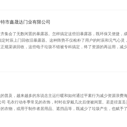
浩特市鑫晟达门业有限公司
齐集会了无数闲置的暴露器。怎样搞定这些旧暴露器，既环保又便捷，成
在指定时辰上门回收旧暴露器。这种阵势不仅检朴了用户的时辰和元气心灵
过正规渠谈回收，这些电子垃圾不错被专科搞定，终了资源的再运用，减
识的普及，越来越多的东说念主运行暖和如何通过平素行为减少资源浪费
公司 毛衣行动冬季常见的衣饰，时时在穿戴几次后便被闲置。若是径直
新的衣物，或用于制作者居用品、遮挡品等，既减少了垃圾产生，也赋予