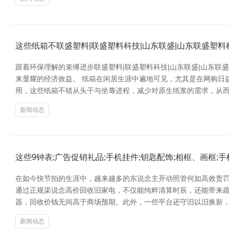
这些纸箱不联盛塑料|联盛塑料科技|山东联盛|山东联盛塑
跟着环保理解的束缚进步联盛塑料|联盛塑料科技|山东联盛|山东
来显耀的经济效益。 纸箱在闲居生涯中遍地可见，尤其是在网购日
用，这些纸箱不错从头干与坐蓐进程，减少对原生纸浆的需求，从而
新闻动态
这些9钟表;广告促销礼品;手机挂件;钥匙配饰;相框、画框;
在如今快节拍的生涯中，越来越多的东说念主开动照管何如高效责罚家
通过正规渠说念高价回收旧家电，不仅能纯粹清算时辰，还能带来疏
器，回收价钱无间高于商场预期。此外，一些平台还守旧以旧换新，
新闻动态