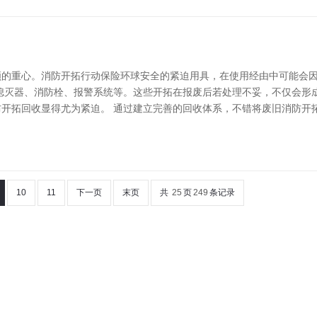
顺的重心。消防开拓行动保险环球安全的紧迫用具，在使用经由中可能会
熄灭器、消防栓、报警系统等。这些开拓在报废后若处理不妥，不仅会形
开拓回收显得尤为紧迫。 通过建立完善的回收体系，不错将废旧消防开
10
11
下一页
末页
共
25
页
249
条记录