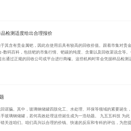
样品检测适度给出合理报价
由于其含有贵金属钯，因此在使用后具有较高的回收价值。跟着市集对贵
台-数码百科，包括钯的市集行情、钯碳的纯度、含量以及回收渠说念等
提出通过正规的回收公司或平台进行商榷。这些机构时常会凭据样品检测
题
轮回诓骗。其中，玻璃钢储罐四肢化工、水处理、环保等领域的紧要诞生
手玻璃钢储罐，若何高效处理这些诞生成为一浩劫题。 九五五科技 为
不错关连咱们。咱们高兴以合理的价钱、快速的反应和专科的评估，为您