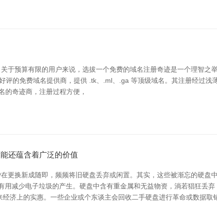
关于预算有限的用户来说，选拔一个免费的域名注册奇迹是一个理智之举
一个广受好评的免费域名提供商，提供 .tk、.ml、.ga 等顶级域名。其
费域名的奇迹商，注册过程方便，
可能还蕴含着广泛的价值
户在更换新成随即，频频将旧硬盘丢弃或闲置。其实，这些被渐忘的硬盘
错有用减少电子垃圾的产生。硬盘中含有重金属和无益物资，淌若猖狂丢
来经济上的实惠。一些企业或个东谈主会回收二手硬盘进行革命或数据取