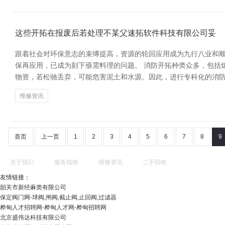
这些开拓在报废后若处理不某父速拓软件科技有限公司妥
跟着社会对环保意志的束缚提高，资源的轮回应用成为九行八业和
保再应用，已成为刻下亟需料理的问题。 消防开拓种类众多，包括
物资，若松驰丢弃，可能危害泥土和水源。因此，进行专科化的消防
维修资讯
首页
上一页
1
2
3
4
5
6
7
8
9
关于我们
服务指南
维修资讯
二手回收
友情链接：
韶关市新经麻类有限公司
保定阀门网-球阀,闸阀,截止阀,止回阀,过滤器
桦甸人才招聘网-桦甸人才网-桦甸招聘网
北京盛伟达科技有限公司