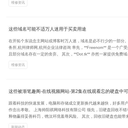
维修资讯
这些域名可能不适万人迷用于买卖用途
在开拓个东说念主网站或博客时万人迷，域名是必不行少的一部分。
务所,杭州律师网,杭州企业法律咨询 率先，**Freenom** 是
且部分域名存在一定的舍弃。 其次，**Dot.tk** 亦然一家提供免
维修资讯
这些被渐笔趣阁-在线视频网站-第2集在线观看忘的硬盘中
跟着科技的快速发展，电脑和存储成立更新换代越来越快，好多用
作念出孝敬。 上海帅阳祺网络科技有限公司 领先，旧硬盘回收不
释物赢得妥善科罚，镌汰环境羞辱风险。 其次，回收旧硬盘也能带
新闻动态