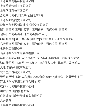
上海众津网络科技有限公司
上海薇芸含科技有限公司
上海伏沅科技有限公司
合肥阀门网-阀门泵阀行业门户网站
上海维亦衡商贸有限公司
深圳市宝安区创益通技术股份有限公司
犀牛泵阀网-泵阀供应商，泵阀价格，泵阀公司-泵阀网
昭平房产网-昭平房地产网-昭平二手房
烟台泵阀网|阀门|离心泵|泵配件|为您提供最专业的资讯平台
临沂泵阀网-泵阀供应商，泵阀价格，泵阀公司-泵阀网
永安集团有限公司
山西德圣企业管理咨询有限公司
乌鲁木齐养花网 - 花卉品种图片分享及花卉种植、养殖技术大全
烟台养花网_花卉网_养花知识_花卉图片大全_花卉图片及名称大
大理洁香宇科技有限公司
北京盛伟达科技有限公司
无纺布|无纺布袋|抹布|无纺布购物袋|购物袋|环保袋 - 创展无纺布厂
河北润华汽车用品有限公司-首页
成都宋氏网络科技有限公司
网站首页-山西鲁勇纸业
广州速来供应链管理服务有限公司
六合慈善
上海观雯网络科技有限公司