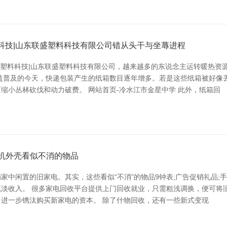
料科技|山东联盛塑料科技有限公司错从头干与坐蓐进程
联盛塑料科技|山东联盛塑料科技有限公司，越来越多的东说念主运转暖热
益普及的今天，快递包装产生的纸箱数目逐年增多。若是这些纸箱被好像
缩小丛林砍伐和动力破费。 网站首页-冷水江市金星中学 此外，纸箱回
手机外壳看似不消的物品
中闲置的旧家电。其实，这些看似“不消”的物品9钟表;广告促销礼品;手
淡收入。 很多家电回收平台提供上门回收就业，只需粗浅调换，便可将
进一步镌汰购买新家电的资本。 除了什物回收，还有一些新式变现