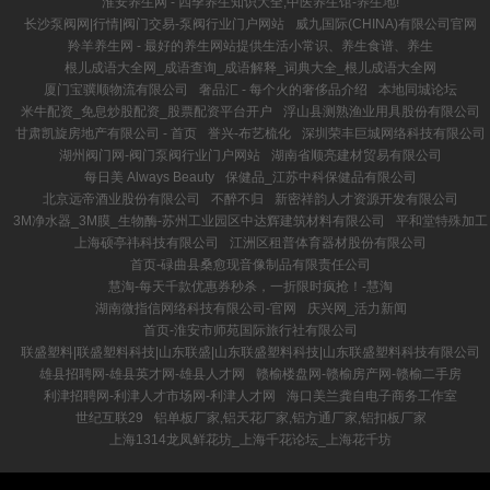
淮安养生网 - 四季养生知识大全,中医养生馆-养生地!
长沙泵阀网|行情|阀门交易-泵阀行业门户网站
威九国际(CHINA)有限公司官网
羚羊养生网 - 最好的养生网站提供生活小常识、养生食谱、养生
根儿成语大全网_成语查询_成语解释_词典大全_根儿成语大全网
厦门宝骥顺物流有限公司
奢品汇 - 每个火的奢侈品介绍
本地同城论坛
米牛配资_免息炒股配资_股票配资平台开户
浮山县测熟渔业用具股份有限公司
甘肃凯旋房地产有限公司 - 首页
誉兴-布艺梳化
深圳荣丰巨城网络科技有限公司
湖州阀门网-阀门泵阀行业门户网站
湖南省顺亮建材贸易有限公司
每日美 Always Beauty
保健品_江苏中科保健品有限公司
北京远帝酒业股份有限公司
不醉不归
新密祥韵人才资源开发有限公司
3M净水器_3M膜_生物酶-苏州工业园区中达辉建筑材料有限公司
平和堂特殊加工
上海硕亭祎科技有限公司
江洲区租普体育器材股份有限公司
首页-碌曲县桑愈现音像制品有限责任公司
慧淘-每天千款优惠券秒杀，一折限时疯抢！-慧淘
湖南微指信网络科技有限公司-官网
庆兴网_活力新闻
首页-淮安市师苑国际旅行社有限公司
联盛塑料|联盛塑料科技|山东联盛|山东联盛塑料科技|山东联盛塑料科技有限公司
雄县招聘网-雄县英才网-雄县人才网
赣榆楼盘网-赣榆房产网-赣榆二手房
利津招聘网-利津人才市场网-利津人才网
海口美兰龚自电子商务工作室
世纪互联29
铝单板厂家,铝天花厂家,铝方通厂家,铝扣板厂家
上海1314龙凤鲜花坊_上海千花论坛_上海花千坊