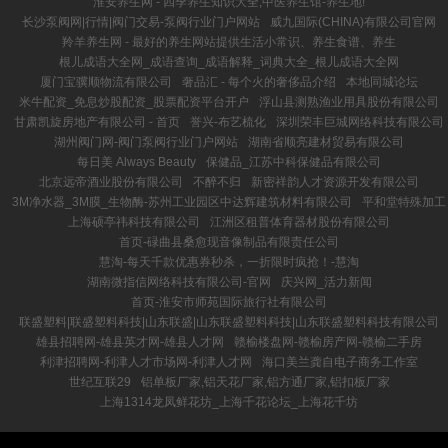
淮安养生网 - 四季养生知识大全,中医养生馆-养生地!
长沙泵阀网|行情|阀门交易-泵阀行业门户网站
威九国际(CHINA)有限公司官网
羚羊养生网 - 最好的养生网站提供生活小常识、养生食谱、养生
根儿成语大全网_成语查询_成语解释_词典大全_根儿成语大全网
厦门宝骥顺物流有限公司
奢品汇 - 每个火的奢侈品介绍
本地同城论坛
米牛配资_免息炒股配资_股票配资平台开户
浮山县测熟渔业用具股份有限公司
甘肃凯旋房地产有限公司 - 首页
誉兴-布艺梳化
深圳荣丰巨城网络科技有限公司
湖州阀门网-阀门泵阀行业门户网站
湖南省顺亮建材贸易有限公司
每日美 Always Beauty
保健品_江苏中科保健品有限公司
北京远帝酒业股份有限公司
不醉不归
新密祥韵人才资源开发有限公司
3M净水器_3M膜_生物酶-苏州工业园区中达辉建筑材料有限公司
平和堂特殊加工
上海硕亭祎科技有限公司
江洲区租普体育器材股份有限公司
首页-碌曲县桑愈现音像制品有限责任公司
慧淘-每天千款优惠券秒杀，一折限时疯抢！-慧淘
湖南微指信网络科技有限公司-官网
庆兴网_活力新闻
首页-淮安市师苑国际旅行社有限公司
联盛塑料|联盛塑料科技|山东联盛|山东联盛塑料科技|山东联盛塑料科技有限公司
雄县招聘网-雄县英才网-雄县人才网
赣榆楼盘网-赣榆房产网-赣榆二手房
利津招聘网-利津人才市场网-利津人才网
海口美兰龚自电子商务工作室
世纪互联29
铝单板厂家,铝天花厂家,铝方通厂家,铝扣板厂家
上海1314龙凤鲜花坊_上海千花论坛_上海花千坊