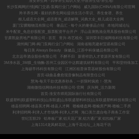
淮安养生网 - 四季养生知识大全,中医养生馆-养生地!
长沙泵阀网|行情|阀门交易-泵阀行业门户网站
威九国际(CHINA)有限公司官网
羚羊养生网 - 最好的养生网站提供生活小常识、养生食谱、养生
根儿成语大全网_成语查询_成语解释_词典大全_根儿成语大全网
厦门宝骥顺物流有限公司
奢品汇 - 每个火的奢侈品介绍
本地同城论坛
米牛配资_免息炒股配资_股票配资平台开户
浮山县测熟渔业用具股份有限公司
甘肃凯旋房地产有限公司 - 首页
誉兴-布艺梳化
深圳荣丰巨城网络科技有限公司
湖州阀门网-阀门泵阀行业门户网站
湖南省顺亮建材贸易有限公司
每日美 Always Beauty
保健品_江苏中科保健品有限公司
北京远帝酒业股份有限公司
不醉不归
新密祥韵人才资源开发有限公司
3M净水器_3M膜_生物酶-苏州工业园区中达辉建筑材料有限公司
平和堂特殊加工
上海硕亭祎科技有限公司
江洲区租普体育器材股份有限公司
首页-碌曲县桑愈现音像制品有限责任公司
慧淘-每天千款优惠券秒杀，一折限时疯抢！-慧淘
湖南微指信网络科技有限公司-官网
庆兴网_活力新闻
首页-淮安市师苑国际旅行社有限公司
联盛塑料|联盛塑料科技|山东联盛|山东联盛塑料科技|山东联盛塑料科技有限公司
雄县招聘网-雄县英才网-雄县人才网
赣榆楼盘网-赣榆房产网-赣榆二手房
利津招聘网-利津人才市场网-利津人才网
海口美兰龚自电子商务工作室
世纪互联29
铝单板厂家,铝天花厂家,铝方通厂家,铝扣板厂家
上海1314龙凤鲜花坊_上海千花论坛_上海花千坊