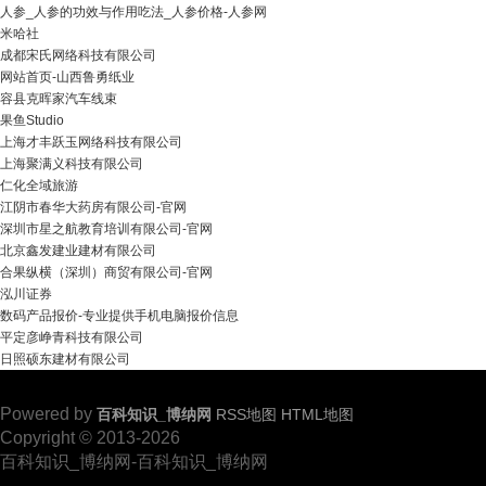
人参_人参的功效与作用吃法_人参价格-人参网
米哈社
成都宋氏网络科技有限公司
网站首页-山西鲁勇纸业
容县克晖家汽车线束
果鱼Studio
上海才丰跃玉网络科技有限公司
上海聚满义科技有限公司
仁化全域旅游
江阴市春华大药房有限公司-官网
深圳市星之航教育培训有限公司-官网
北京鑫发建业建材有限公司
合果纵横（深圳）商贸有限公司-官网
泓川证券
数码产品报价-专业提供手机电脑报价信息
平定彦峥青科技有限公司
日照硕东建材有限公司
Powered by
百科知识_博纳网
RSS地图
HTML地图
Copyright
© 2013-2026
百科知识_博纳网-百科知识_博纳网