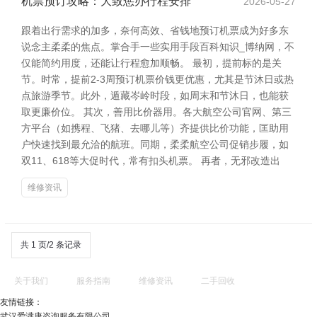
机票预订攻略：大致惩办行程安排
2026-05-27
跟着出行需求的加多，奈何高效、省钱地预订机票成为好多东
说念主柔柔的焦点。掌合手一些实用手段百科知识_博纳网，不
仅能简约用度，还能让行程愈加顺畅。 最初，提前标的是关
节。时常，提前2-3周预订机票价钱更优惠，尤其是节沐日或热
点旅游季节。此外，遁藏岑岭时段，如周末和节沐日，也能获
取更廉价位。 其次，善用比价器用。各大航空公司官网、第三
方平台（如携程、飞猪、去哪儿等）齐提供比价功能，匡助用
户快速找到最允洽的航班。同期，柔柔航空公司促销步履，如
双11、618等大促时代，常有扣头机票。 再者，无邪改造出
维修资讯
共 1 页/2 条记录
关于我们
服务指南
维修资讯
二手回收
友情链接：
武汉爱满康咨询服务有限公司