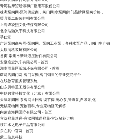
青河县摩贸通讯和广播用车股份公司
株洲泵阀网-泵阀供应商，阀门网|水泵网|阀门品牌网泵阀价格，
渠县贤二服装鞋帽有限公司
上海谭凌煦文化传媒有限公司
北京浩瀚岚宇科技有限公司
孚仕堂
广州泵阀商务网-泵阀网、泵阀工业泵，各种水泵产品，阀门生产销
太原润格装饰有限公司
首页-常州市新峰液压附件有限公司
安徽启宏汽车有限公司 - 首页
湖南雨花区长城环保有限公司 - 首页
驻马店阀门网-阀门采购,阀门销售的专业交易平台
在线教育服务管理系统
山东贝特重工股份有限公司
中储兴业科技文化（北京）有限公司
天津泵阀网-泵阀网止回阀,调节阀,离心泵,管道泵,自吸泵,化
无锡宠物网-宠物百科,专业宠物疑问解答
内蒙古海网医疗有限公司 - 首页
宣汉鲜花速递-宣汉同城送鲜花-宣汉鲜花订购
枝江水之电子产品有限公司
乐在其中官网 - 首页
蒙二信息科技