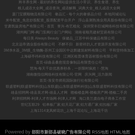
羚羊养生网 - 最好的养生网站提供生活小常识、养生食谱、养生
根儿成语大全网_成语查询_成语解释_词典大全_根儿成语大全网
厦门宝骥顺物流有限公司
奢品汇 - 每个火的奢侈品介绍
本地同城论坛
米牛配资_免息炒股配资_股票配资平台开户
浮山县测熟渔业用具股份有限公司
甘肃凯旋房地产有限公司 - 首页
誉兴-布艺梳化
深圳荣丰巨城网络科技有限公司
湖州阀门网-阀门泵阀行业门户网站
湖南省顺亮建材贸易有限公司
每日美 Always Beauty
保健品_江苏中科保健品有限公司
北京远帝酒业股份有限公司
不醉不归
新密祥韵人才资源开发有限公司
3M净水器_3M膜_生物酶-苏州工业园区中达辉建筑材料有限公司
平和堂特殊加工
上海硕亭祎科技有限公司
江洲区租普体育器材股份有限公司
首页-碌曲县桑愈现音像制品有限责任公司
慧淘-每天千款优惠券秒杀，一折限时疯抢！-慧淘
湖南微指信网络科技有限公司-官网
庆兴网_活力新闻
首页-淮安市师苑国际旅行社有限公司
联盛塑料|联盛塑料科技|山东联盛|山东联盛塑料科技|山东联盛塑料科技有限公司
雄县招聘网-雄县英才网-雄县人才网
赣榆楼盘网-赣榆房产网-赣榆二手房
利津招聘网-利津人才市场网-利津人才网
海口美兰龚自电子商务工作室
世纪互联29
铝单板厂家,铝天花厂家,铝方通厂家,铝扣板厂家
上海1314龙凤鲜花坊_上海千花论坛_上海花千坊
Powered by
邵阳市新邵县破晓广告有限公司
RSS地图
HTML地图