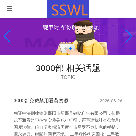
一键申请,帮你解决大麻烦
3000部 相关话题
TOPIC
3000部免费禁用看黄资源
2026-03-26
凭证中法则律轨则邵阳市新邵县破晓广告有限公司，传播
或不雅看监犯色情实质是犯科行径，严重违抗社会公德和
国度法律。咱们坚贞相沿国度打击网罗不良信息的举措，
观念健康、时髦的网罗环境。 二手数控机床回收_二手数