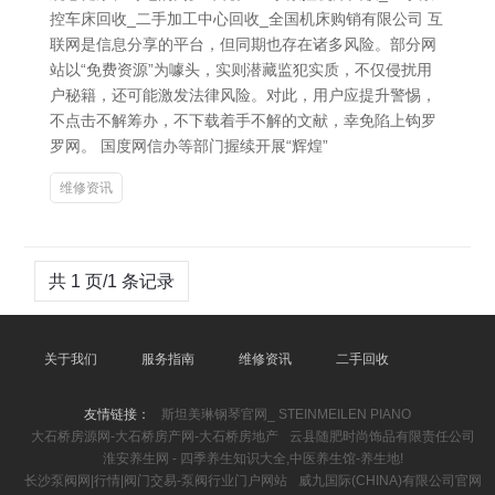
控车床回收_二手加工中心回收_全国机床购销有限公司 互
联网是信息分享的平台，但同期也存在诸多风险。部分网
站以“免费资源”为噱头，实则潜藏监犯实质，不仅侵扰用
户秘籍，还可能激发法律风险。对此，用户应提升警惕，
不点击不解筹办，不下载着手不解的文献，幸免陷上钩罗
罗网。 国度网信办等部门握续开展“辉煌”
维修资讯
共 1 页/1 条记录
关于我们
服务指南
维修资讯
二手回收
友情链接：
斯坦美琳钢琴官网_ STEINMEILEN PIANO
大石桥房源网-大石桥房产网-大石桥房地产
云县随肥时尚饰品有限责任公司
淮安养生网 - 四季养生知识大全,中医养生馆-养生地!
长沙泵阀网|行情|阀门交易-泵阀行业门户网站
威九国际(CHINA)有限公司官网